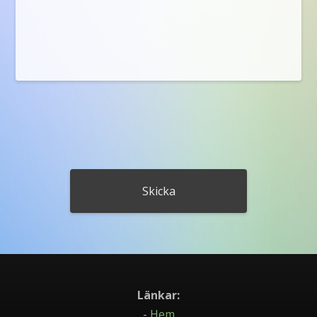
Länkar:
-
Hem